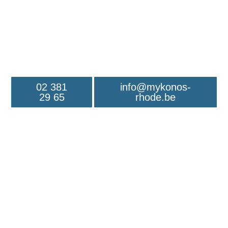
Brasserie
Rhode-Saint-Genèse
02 381
info@mykonos-
29 65​
rhode.be​